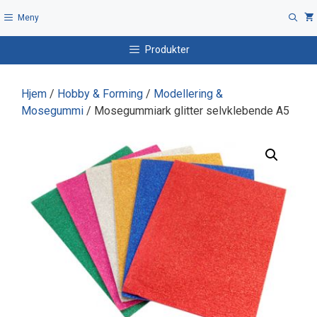
Hopp
Meny
til
innhold
Produkter
Hjem
/
Hobby & Forming
/
Modellering &
Mosegummi
/ Mosegummiark glitter selvklebende A5