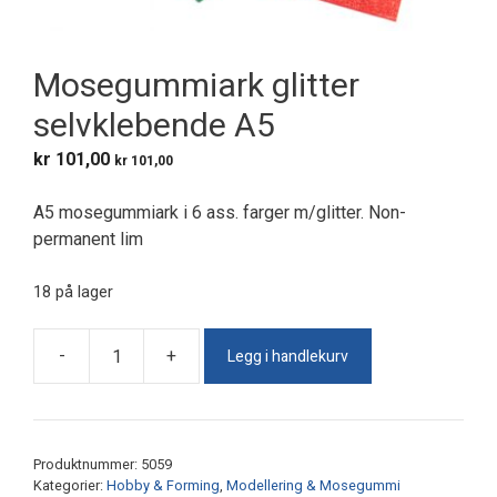
Mosegummiark glitter
selvklebende A5
kr
101,00
kr
101,00
A5 mosegummiark i 6 ass. farger m/glitter. Non-
permanent lim
18 på lager
Legg i handlekurv
-
+
Mosegummiark
glitter
selvklebende
A5
Produktnummer:
5059
antall
Kategorier:
Hobby & Forming
,
Modellering & Mosegummi