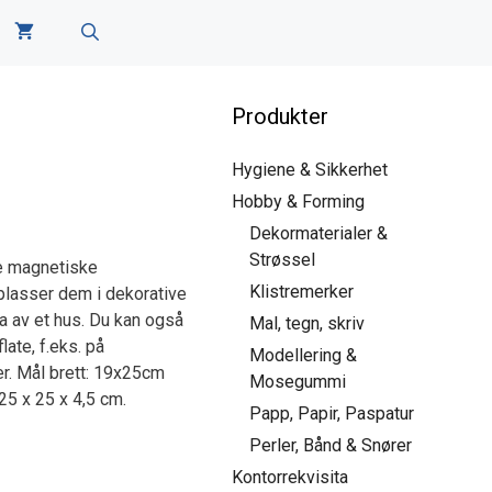
Produkter
Hygiene & Sikkerhet
Hobby & Forming
Dekormaterialer &
Strøssel
e magnetiske
Klistremerker
plasser dem i dekorative
a av et hus. Du kan også
Mal, tegn, skriv
ate, f.eks. på
Modellering &
er. Mål brett: 19x25cm
Mosegummi
25 x 25 x 4,5 cm.
Papp, Papir, Paspatur
Perler, Bånd & Snører
Kontorrekvisita