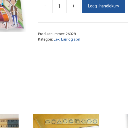
Legg i handlekurv
-
+
Magnetisk
Hus
antall
Produktnummer:
26028
Kategori:
Lek, Lær og spill