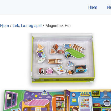
Hopp
Hjem
Ne
til
innhold
Hjem
/
Lek, Lær og spill
/ Magnetisk Hus