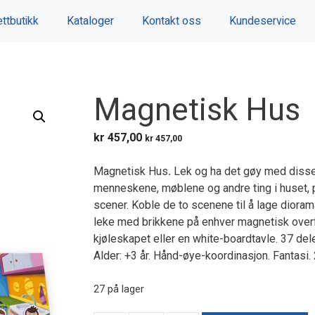
ttbutikk
Kataloger
Kontakt oss
Kundeservice
Magnetisk Hus
kr
457,00
kr
457,00
Magnetisk Hus
.
Lek og ha det gøy med diss
menneskene, møblene og andre ting i huset, 
scener. Koble de to scenene til å lage dioram
leke med brikkene på enhver magnetisk overfl
kjøleskapet eller en white-boardtavle. 37 del
Alder: +3 år. Hånd-øye-koordinasjon. Fantasi. 
27 på lager