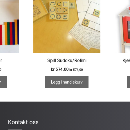
r
Spill Sudoku/Relimi
Kjø
kr
574,00
0
kr
574,00
v
Legg i handlekurv
Kontakt oss