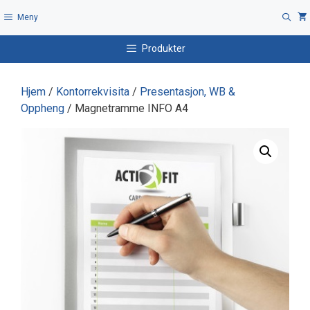
Hopp
Meny
til
innhold
Produkter
Hjem
/
Kontorrekvisita
/
Presentasjon, WB &
Oppheng
/ Magnetramme INFO A4