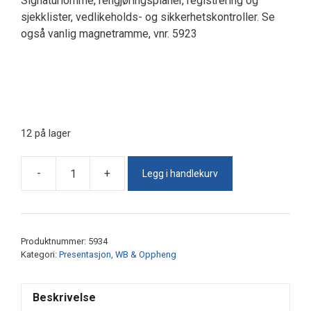
Signaturlomme, rengjøringsplaner, registrering og
sjekklister, vedlikeholds- og sikkerhetskontroller. Se
også vanlig magnetramme, vnr. 5923
12 på lager
Legg i handlekurv
-
+
Magnetramme
INFO
A4
antall
Produktnummer:
5934
Kategori:
Presentasjon, WB & Oppheng
Beskrivelse