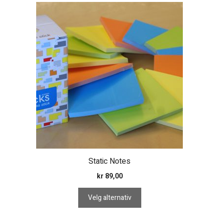
Dette
produktet
har
flere
varianter.
Alternativene
kan
velges
på
produktsiden
Static Notes
kr
89,00
Velg alternativ