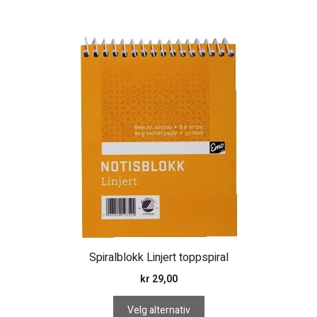
Dette
produktet
har
flere
varianter.
Alternativene
kan
velges
på
produktsiden
Spiralblokk Linjert toppspiral
kr
29,00
Velg alternativ