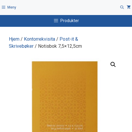
Hopp
Meny
til
innhold
Produkter
Hjem
/
Kontorrekvisita
/
Post-it &
Skrivebøker
/ Notisbok 7,5×12,5cm