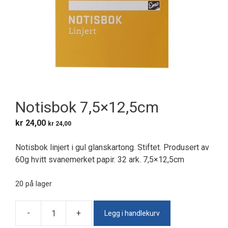
Notisbok 7,5×12,5cm
kr
24,00
kr
24,00
Notisbok linjert i gul glanskartong. Stiftet. Produsert av
60g hvitt svanemerket papir. 32 ark. 7,5×12,5cm
20 på lager
Legg i handlekurv
-
+
Notisbok