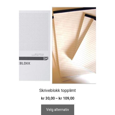
Dette
produktet
har
flere
varianter.
Alternativene
kan
velges
på
produktsiden
Skriveblokk topplimt
Prisområde:
kr
30,00
–
kr
109,00
kr 30,00
til
Velg alternativ
kr 109,00