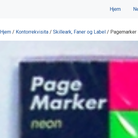
Hopp
Hjem
Ne
til
innhold
Hjem
/
Kontorrekvisita
/
Skilleark, Faner og Label
/ Pagemarker 