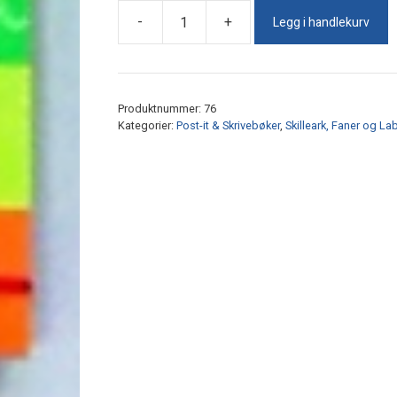
Legg i handlekurv
-
+
Pagemarker
Selvklebende
antall
Produktnummer:
76
Kategorier:
Post-it & Skrivebøker
,
Skilleark, Faner og La