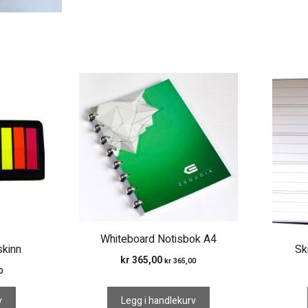
Dette
produkt
har
flere
variante
Alterna
kan
velges
på
produk
Whiteboard Notisbok A4
skinn
Sk
kr
365,00
kr
365,00
0
v
Legg i handlekurv