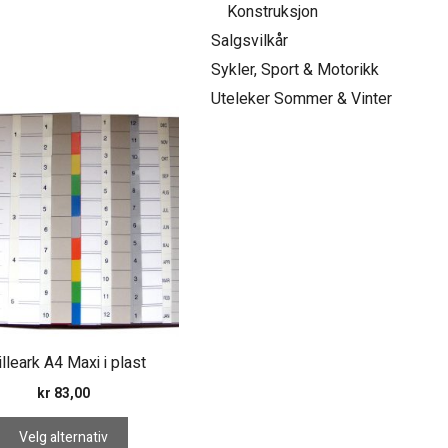
Konstruksjon
Salgsvilkår
Sykler, Sport & Motorikk
Uteleker Sommer & Vinter
et
r.
tivene
tsiden
illeark A4 Maxi i plast
kr
83,00
Velg alternativ