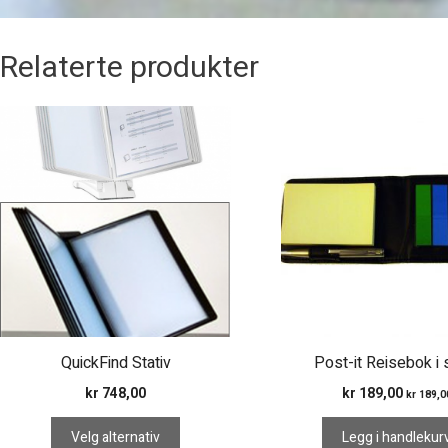
Relaterte produkter
Dette
produktet
har
flere
varianter.
Alternativene
kan
velges
på
produktsiden
QuickFind Stativ
Post-it Reisebok i 
kr
748,00
kr
189,00
kr
189,0
Velg alternativ
Legg i handlekur