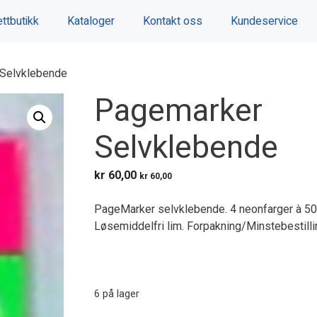
ttbutikk
Kataloger
Kontakt oss
Kundeservice
Selvklebende
Pagemarker
Selvklebende
kr
60,00
kr
60,00
PageMarker selvklebende. 4 neonfarger à 5
Løsemiddelfri lim. Forpakning/Minstebestilling
6 på lager