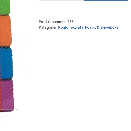
it
linjert
m/faner
Produktnummer:
756
Hvit
Kategorier:
Kontorrekvisita
,
Post-it & Skrivebøker
antall