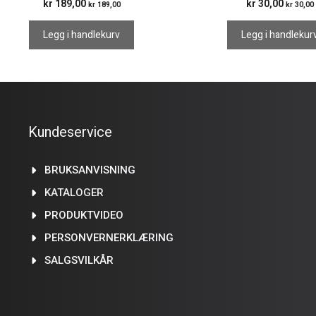
kr
189,00
kr
30,00
kr
189,00
kr
30,00
Legg i handlekurv
Legg i handlekur
Kundeservice
BRUKSANVISNING
KATALOGER
PRODUKTVIDEO
PERSONVERNERKLÆRING
SALGSVILKÅR