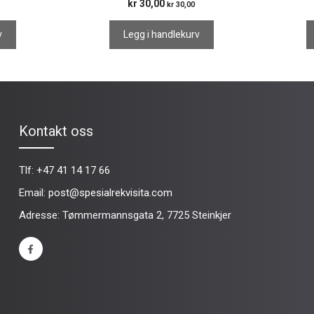
kr
30,00
kr
30,00
v
Legg i handlekurv
Kontakt oss
Tlf:
+47 41 14 17 66
Email:
post@spesialrekvisita.com
Adresse: Tømmermannsgata 2, 7725 Steinkjer