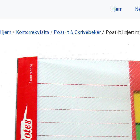
Hopp
Hjem
Ne
til
innhold
Hjem
/
Kontorrekvisita
/
Post-it & Skrivebøker
/ Post-it linjert 