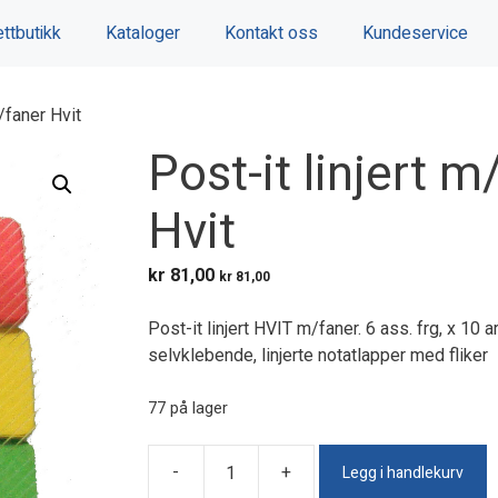
ttbutikk
Kataloger
Kontakt oss
Kundeservice
m/faner Hvit
Post-it linjert m
Hvit
kr
81,00
kr
81,00
Post-it linjert HVIT m/faner. 6 ass. frg, x 10 
selvklebende, linjerte notatlapper med fliker
77 på lager
Legg i handlekurv
-
+
Post-