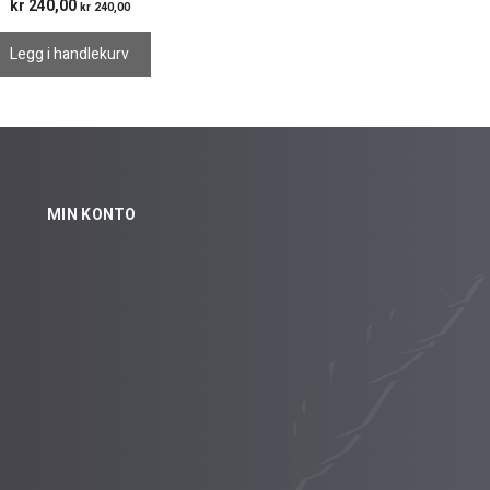
kr
240,00
kr
240,00
Legg i handlekurv
MIN KONTO