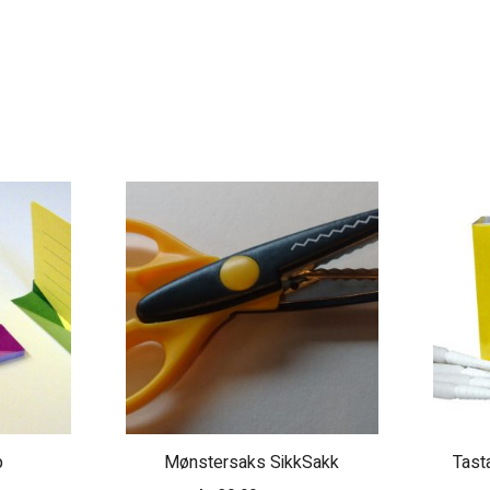
p
Mønstersaks SikkSakk
Tast