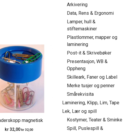
Arkivering
Data, Rens & Ergonomi
Lamper, hull &
stiftemaskiner
Plastlommer, mapper og
laminering
Post-it & Skrivebøker
Presentasjon, WB &
Oppheng
Skilleark, Faner og Label
Merke tusjer og penner
Smårekvisita
Laminering, Klipp, Lim, Tape
Lek, Lær og spill
nderskopp magnetisk
Kostymer, Teater & Sminke
Spill, Puslespill &
kr
32,00
kr
32,00