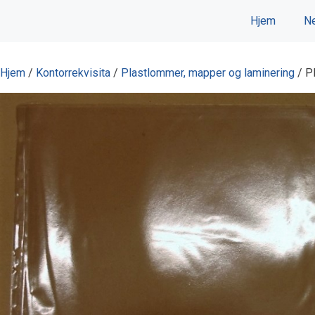
Hopp
Hjem
Ne
til
innhold
Hjem
/
Kontorrekvisita
/
Plastlommer, mapper og laminering
/ P