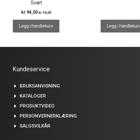
Svart
kr
94,00
kr
94,00
Legg i handlekurv
Legg i handlekur
Kundeservice
BRUKSANVISNING
KATALOGER
PRODUKTVIDEO
PERSONVERNERKLÆRING
SALGSVILKÅR