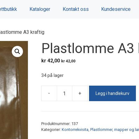
ttbutikk
Kataloger
Kontakt oss
Kundeservice
lastlomme A3 kraftig
Plastlomme A3 k
kr
42,00
kr
42,00
34 på lager
Legg i handlekurv
-
+
Plastlomme
A3
kraftig
antall
Produktnummer:
137
Kategorier:
Kontorrekvisita
,
Plastlommer, mapper og la