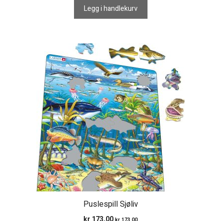
Legg i handlekurv
Puslespill Sjøliv
kr
173,00
kr
173,00