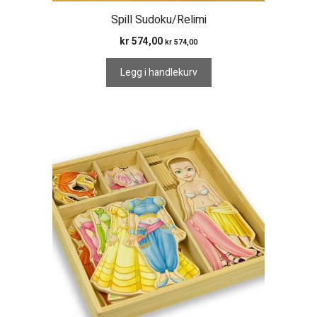
Spill Sudoku/Relimi
kr
574,00
kr
574,00
Legg i handlekurv