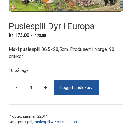
Puslespill Dyr i Europa
kr
173,00
kr
173,00
Maxi puslespill 36,5×28,5cm. Produsert i Norge. 90
brikker.
10 på lager
Legg i handlekurv
-
+
Puslespill
Dyr
i
Europa
Produktnummer:
22011
antall
Kategori:
Spill, Puslespill & Konstruksjon