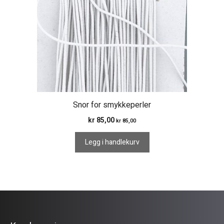
Snor for smykkeperler
kr
85,00
kr
85,00
Legg i handlekurv