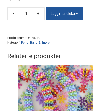
Legg i handlekurv
-
+
Rørperler
Stripet
antall
Produktnummer:
75210
Kategori:
Perler, Bånd & Snører
Relaterte produkter