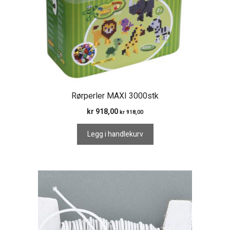
Rørperler MAXI 3000stk
kr
918,00
kr
918,00
Legg i handlekurv