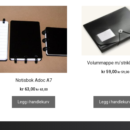
Volummappe m/strikk
kr
59,00
kr
59,00
Notisbok Adoc A7
kr
63,00
kr
63,00
Legg i handlekurv
Legg i handlekur