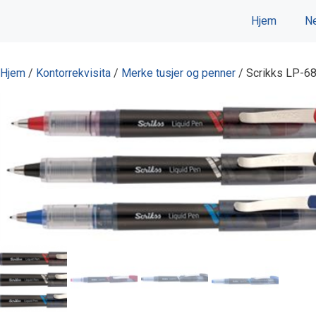
Hopp
Hjem
Ne
til
innhold
Hjem
/
Kontorrekvisita
/
Merke tusjer og penner
/ Scrikks LP-6