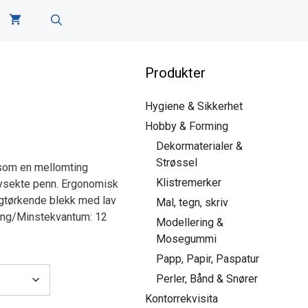
Produkter
Hygiene & Sikkerhet
Hobby & Forming
Dekormaterialer &
Strøssel
som en mellomting
Klistremerker
lysekte penn. Ergonomisk
tigtørkende blekk med lav
Mal, tegn, skriv
kning/Minstekvantum: 12
Modellering &
Mosegummi
Papp, Papir, Paspatur
Perler, Bånd & Snører
Kontorrekvisita