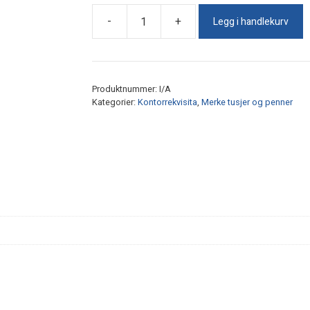
Legg i handlekurv
-
+
Scrikks
LP-
68
antall
Produktnummer:
I/A
Kategorier:
Kontorrekvisita
,
Merke tusjer og penner