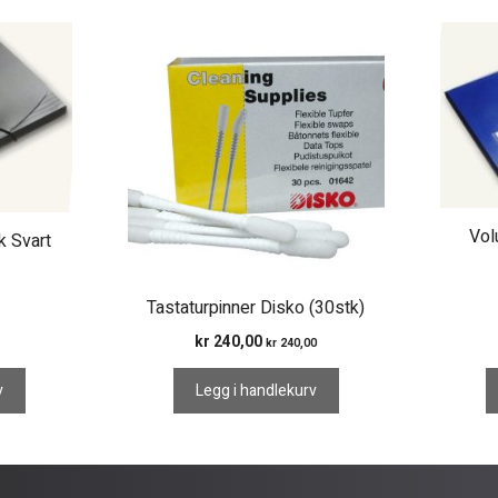
Vol
 Svart
Tastaturpinner Disko (30stk)
kr
240,00
kr
240,00
v
Legg i handlekurv