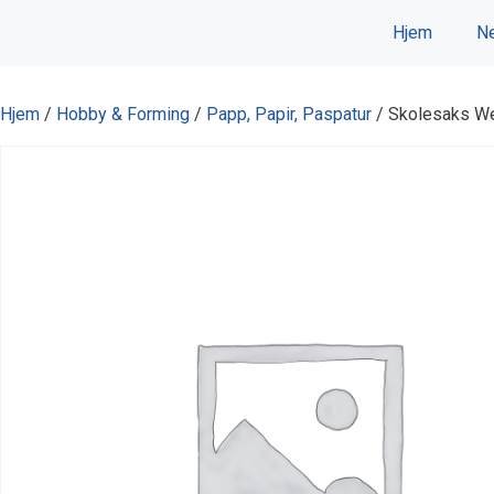
Hopp
Hjem
Ne
til
innhold
Hjem
/
Hobby & Forming
/
Papp, Papir, Paspatur
/ Skolesaks We