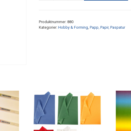
Wedo
svart
15,5cm
Produktnummer:
880
antall
Kategorier:
Hobby & Forming
,
Papp, Papir, Paspatur
Dette
produktet
har
flere
varianter.
Alternativene