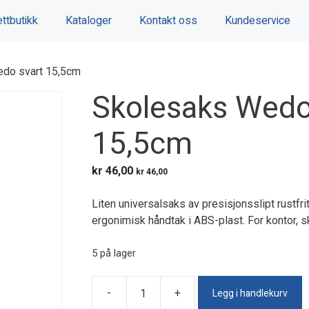
ttbutikk
Kataloger
Kontakt oss
Kundeservice
do svart 15,5cm
Skolesaks Wedo
15,5cm
kr
46,00
kr
46,00
Liten universalsaks av presisjonsslipt rustfrit
ergonimisk håndtak i ABS-plast. For kontor,
5 på lager
Legg i handlekurv
-
+
Skolesaks