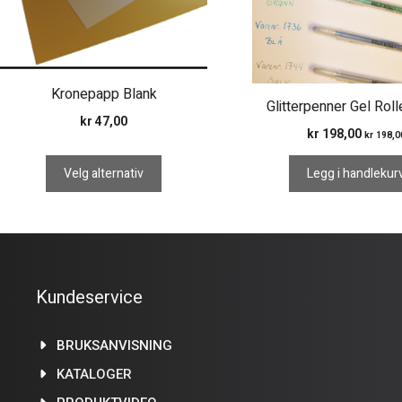
kan
velges
på
produktsiden
Kronepapp Blank
Glitterpenner Gel Roll
kr
47,00
kr
198,00
kr
198,0
Velg alternativ
Legg i handlekur
Kundeservice
BRUKSANVISNING
KATALOGER