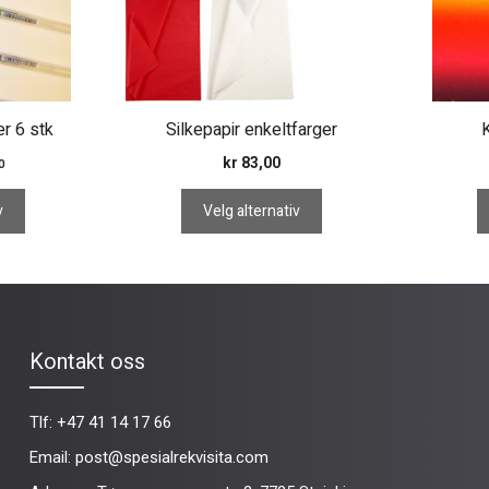
kan
velges
på
produktsiden
er 6 stk
Silkepapir enkeltfarger
kr
83,00
0
v
Velg alternativ
Kontakt oss
Tlf:
+47 41 14 17 66
Email:
post@spesialrekvisita.com