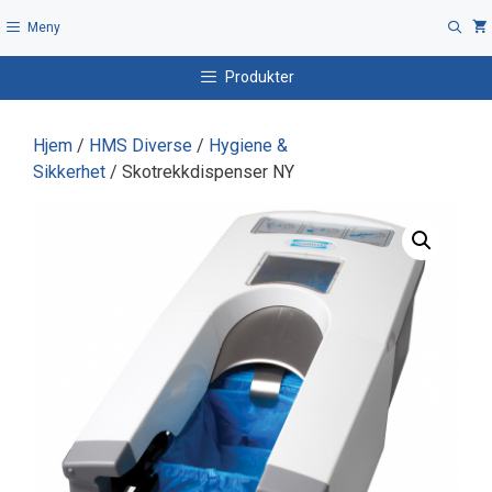
Hopp
Meny
til
innhold
Produkter
Hjem
/
HMS Diverse
/
Hygiene &
Sikkerhet
/ Skotrekkdispenser NY