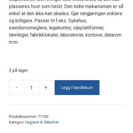
plasseres hvor som helst. Den indre mekanismen er så
enkel at den ikke kan skades. Gjør rengjøringen enklere
og billigere. Passer til f.eks. Sykehus,
eiendomsmeglere, legekontor, oljeplattformer,
tannleger, fabrikklokaler, laboratorier, kontorer, datarom
m.m.
3 på lager
Legg i handlekurv
-
+
Skotrekkdispenser
NY
antall
Produktnummer:
71100
Kategori:
Hygiene & Sikkerhet