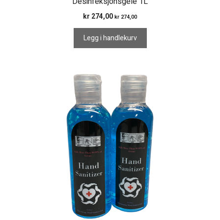
Desinfeksjonsgele 1L
kr
274,00
kr
274,00
Legg i handlekurv