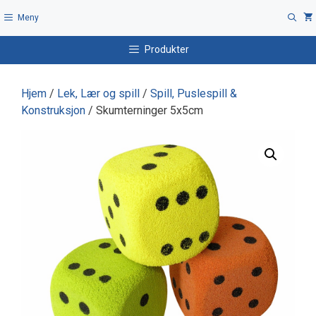
Hopp
Meny
til
innhold
Produkter
Hjem
/
Lek, Lær og spill
/
Spill, Puslespill &
Konstruksjon
/ Skumterninger 5x5cm