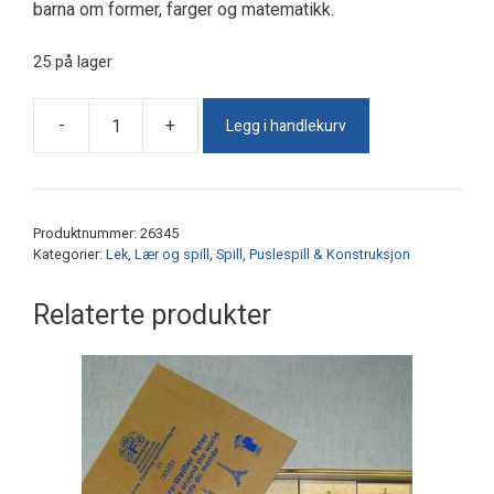
barna om former, farger og matematikk.
25 på lager
Legg i handlekurv
-
+
Skumterninger
5x5cm
antall
Produktnummer:
26345
Kategorier:
Lek, Lær og spill
,
Spill, Puslespill & Konstruksjon
Relaterte produkter