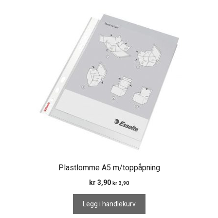
Plastlomme A5 m/toppåpning
kr
3,90
kr
3,90
Legg i handlekurv