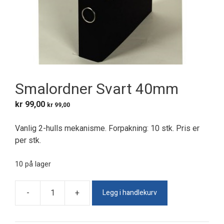
Smalordner Svart 40mm
kr
99,00
kr
99,00
Vanlig 2-hulls mekanisme. Forpakning: 10 stk. Pris er
per stk.
10 på lager
Legg i handlekurv
-
+
Smalordner
Svart
40mm