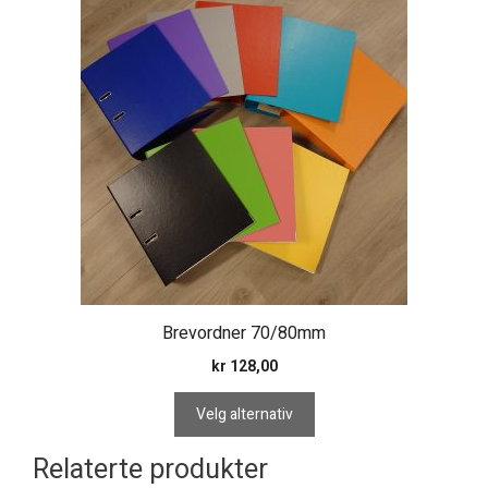
produktet
har
flere
varianter.
Alternativene
kan
velges
på
produktsiden
Brevordner 70/80mm
kr
128,00
Velg alternativ
Relaterte produkter