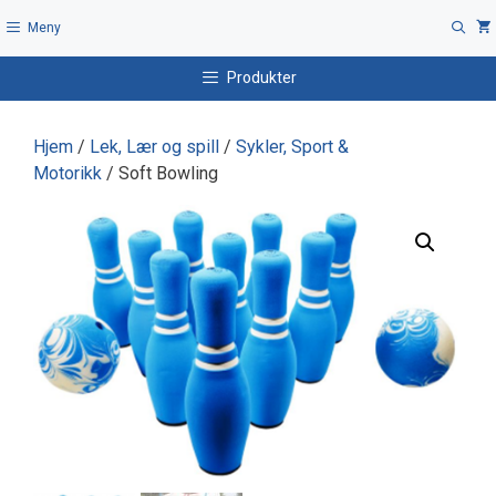
Hopp
Meny
til
innhold
Produkter
Hjem
/
Lek, Lær og spill
/
Sykler, Sport &
Motorikk
/ Soft Bowling