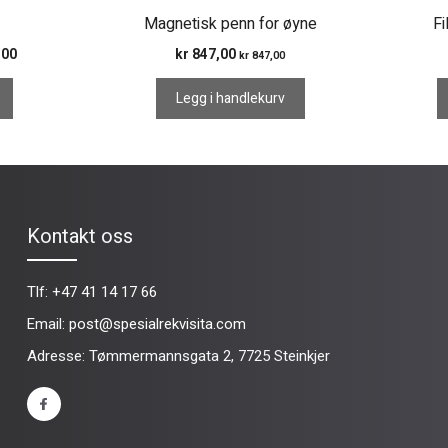
Magnetisk penn for øyne
Fi
Prisområde:
,00
kr
847,00
kr
847,00
kr 199,00
til
Legg i handlekurv
kr 220,00
Kontakt oss
Tlf:
+47 41 14 17 66
Email:
post@spesialrekvisita.com
Adresse: Tømmermannsgata 2, 7725 Steinkjer