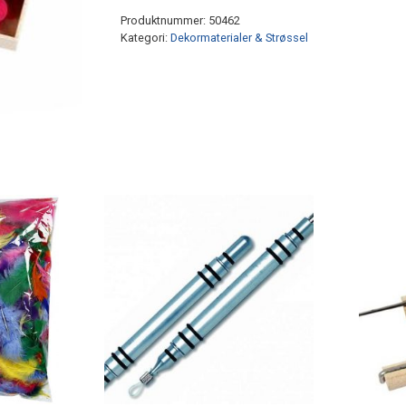
96stk
Produktnummer:
50462
antall
Kategori:
Dekormaterialer & Strøssel