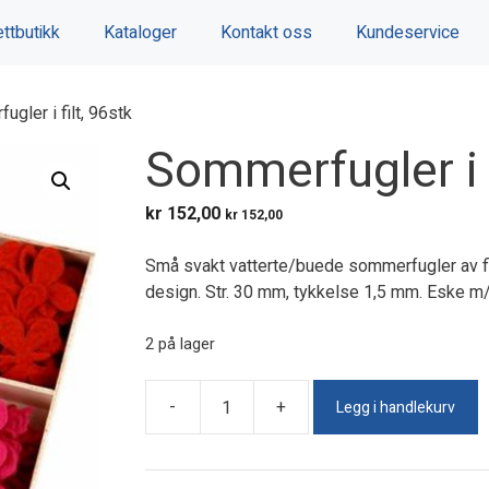
ttbutikk
Kataloger
Kontakt oss
Kundeservice
gler i filt, 96stk
Sommerfugler i f
kr
152,00
kr
152,00
Små svakt vatterte/buede sommerfugler av filt
design. Str. 30 mm, tykkelse 1,5 mm. Eske m
2 på lager
Legg i handlekurv
-
+
Sommerfugler
i
filt,