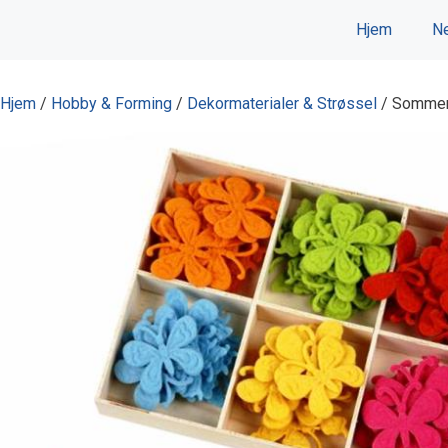
Hopp
Hjem
Ne
til
innhold
Hjem
/
Hobby & Forming
/
Dekormaterialer & Strøssel
/ Sommerfu