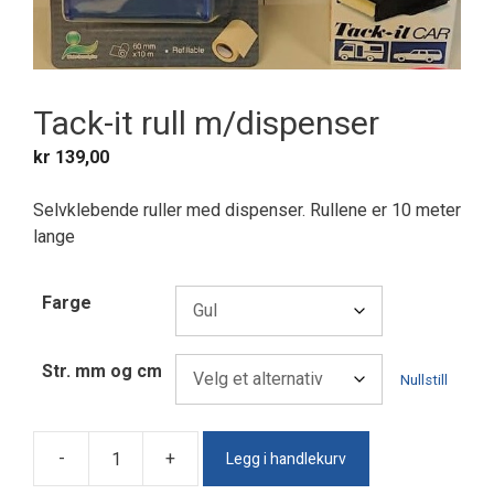
Tack-it rull m/dispenser
kr
139,00
Selvklebende ruller med dispenser. Rullene er 10 meter
lange
Farge
Str. mm og cm
Nullstill
Legg i handlekurv
-
+
Tack-