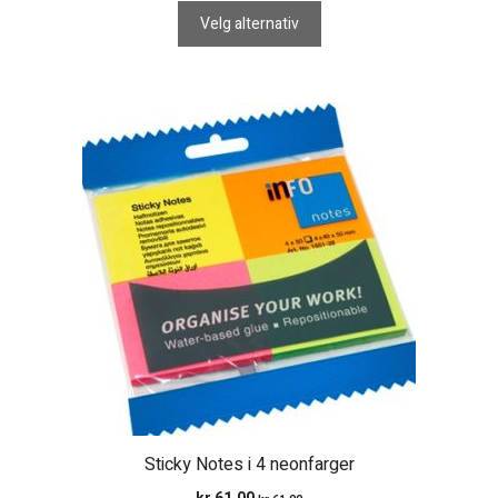
til
Velg alternativ
kr 132,00
Sticky Notes i 4 neonfarger
kr
61,00