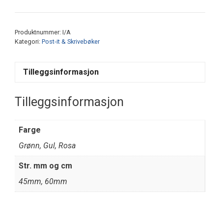
it
rull
m/dispenser
Produktnummer:
I/A
antall
Kategori:
Post-it & Skrivebøker
Tilleggsinformasjon
Tilleggsinformasjon
Farge
Grønn, Gul, Rosa
Str. mm og cm
45mm, 60mm