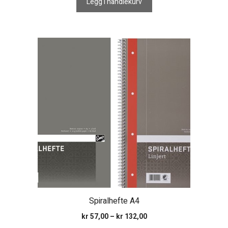
Legg i handlekurv
Dette
produktet
har
flere
varianter.
Alternativene
kan
velges
på
produktsiden
Spiralhefte A4
Prisområde:
kr
57,00
–
kr
132,00
kr 57,00