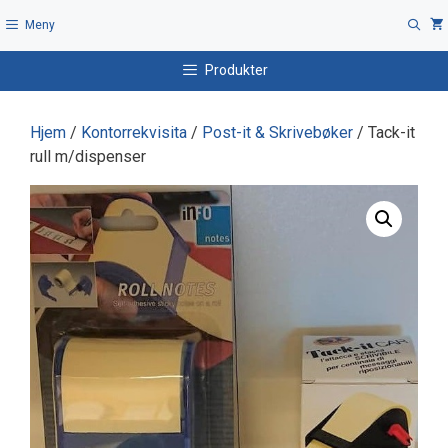
Hopp
Meny
til
innhold
Produkter
Hjem
/
Kontorrekvisita
/
Post-it & Skrivebøker
/ Tack-it
rull m/dispenser