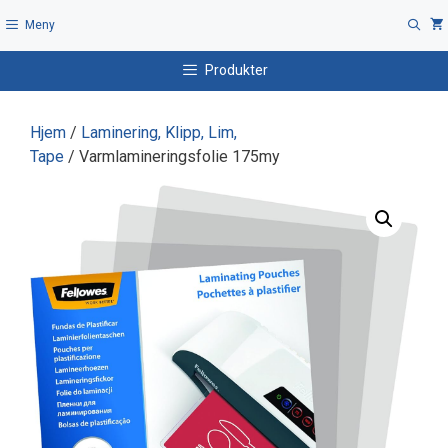
Hopp
Meny
til
innhold
Produkter
Hjem
/
Laminering, Klipp, Lim,
Tape
/ Varmlamineringsfolie 175my