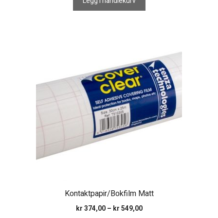
Legg i handlekurv
Dette
produktet
har
flere
varianter.
Alternativene
kan
velges
på
produktsiden
Kontaktpapir/Bokfilm Matt
Prisområde:
kr
374,00
–
kr
549,00
kr 374,00