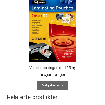
produktet
har
flere
varianter.
Alternativene
kan
velges
på
produktsiden
Varmlamineringsfolie 125my
Prisområde:
kr
5,00
–
kr
8,00
kr 5,00
til
Velg alternativ
kr 8,00
Relaterte produkter