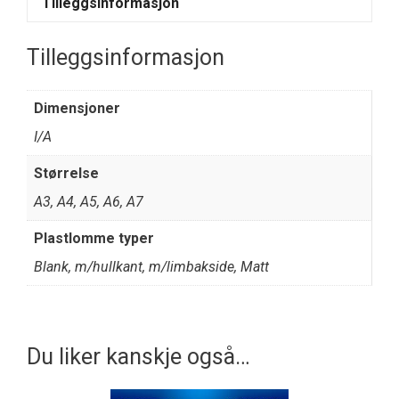
Tilleggsinformasjon
Tilleggsinformasjon
Dimensjoner
I/A
Størrelse
A3, A4, A5, A6, A7
Plastlomme typer
Blank, m/hullkant, m/limbakside, Matt
Du liker kanskje også…
Dette