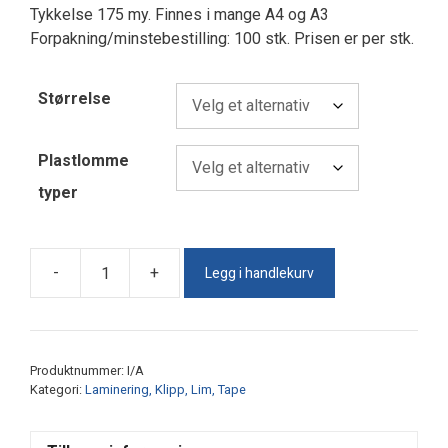
kr 12,50
Tykkelse 175 my. Finnes i mange A4 og A3
Forpakning/minstebestilling: 100 stk. Prisen er per stk.
Størrelse
Plastlomme
typer
Legg i handlekurv
-
+
Varmlamineringsfolie
175my
antall
Produktnummer:
I/A
Kategori:
Laminering, Klipp, Lim, Tape