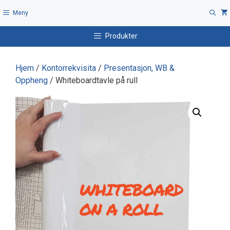
Hopp
Meny
til
innhold
Produkter
Hjem
/
Kontorrekvisita
/
Presentasjon, WB &
Oppheng
/ Whiteboardtavle på rull