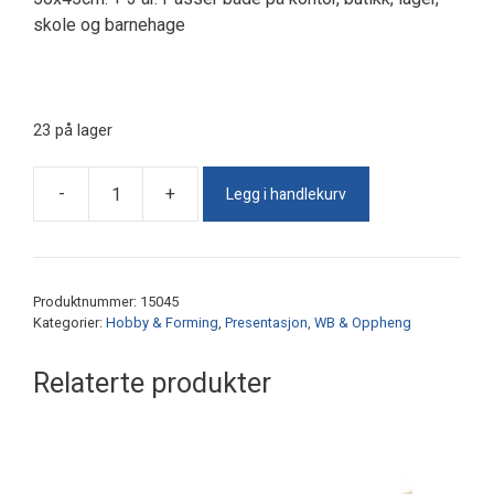
skole og barnehage
23 på lager
Legg i handlekurv
-
+
Whiteboardtavle
på
rull
antall
Produktnummer:
15045
Kategorier:
Hobby & Forming
,
Presentasjon, WB & Oppheng
Relaterte produkter