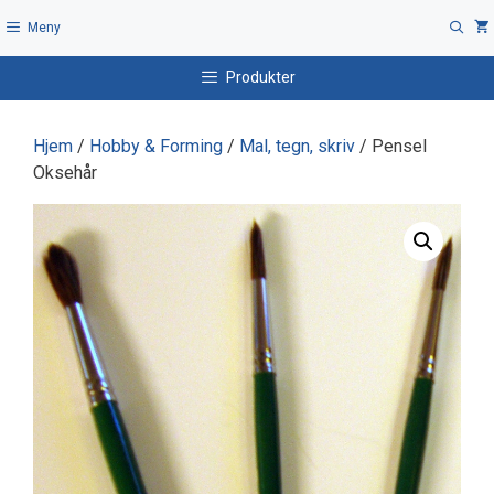
Hopp
Meny
til
innhold
Produkter
Hjem
/
Hobby & Forming
/
Mal, tegn, skriv
/ Pensel
Oksehår