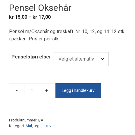
Pensel Oksehår
Prisområde:
kr
15,00
–
kr
17,00
kr 15,00
til
Pensel m/Oksehår og treskaft. Nr. 10, 12, og 14. 12 stk.
kr 17,00
i pakken. Pris er per stk.
Penselstørrelser
Legg i handlekurv
-
+
Pensel
Oksehår
antall
Produktnummer:
I/A
Kategori:
Mal, tegn, skriv