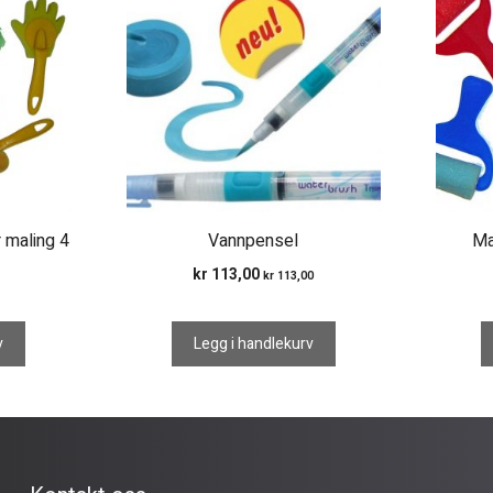
 maling 4
Vannpensel
Ma
kr
113,00
kr
113,00
v
Legg i handlekurv