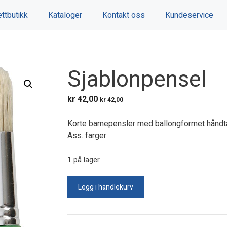
ttbutikk
Kataloger
Kontakt oss
Kundeservice
Sjablonpensel
kr
42,00
kr
42,00
Korte barnepensler med ballongformet håndta
Ass. farger
1 på lager
Sjablonpensel
Legg i handlekurv
antall