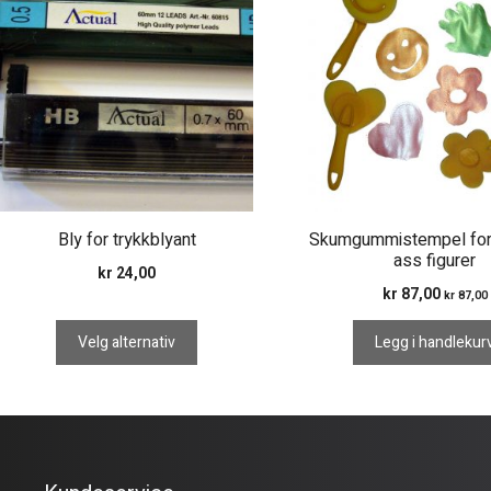
har
flere
varianter.
Alternativene
kan
velges
på
produktsiden
Bly for trykkblyant
Skumgummistempel for
ass figurer
kr
24,00
kr
87,00
kr
87,00
Velg alternativ
Legg i handlekur