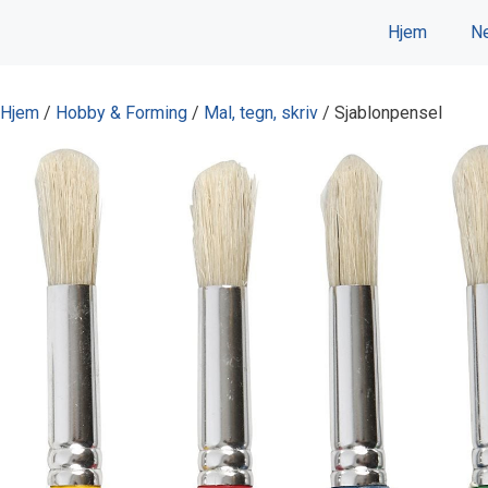
Hopp
Hjem
Ne
til
innhold
Hjem
/
Hobby & Forming
/
Mal, tegn, skriv
/ Sjablonpensel