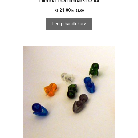
Film klar med limbakside A4
kr
21,00
kr
21,00
Legg i handlekurv