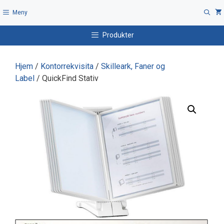
Hopp
Meny
til
innhold
Produkter
Hjem
/
Kontorrekvisita
/
Skilleark, Faner og
Label
/ QuickFind Stativ