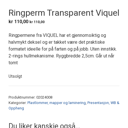
Ringperm Transparent Viquel
kr
110,00
kr
110,00
Ringpermene fra VIQUEL har et gjennomsiktig og
halvmykt deksel og er takket være det praktiske
formatet ideelle for på farten og på jobb. Uten innstikk.
2-rings hullmekanisme. Ryggbredde 2,5cm. Går ut når
tomt
Utsolgt
Produktnummer:
02024008
Kategorier:
Plastlommer, mapper og laminering
,
Presentasjon, WB &
Oppheng
Du liker kanskje også…