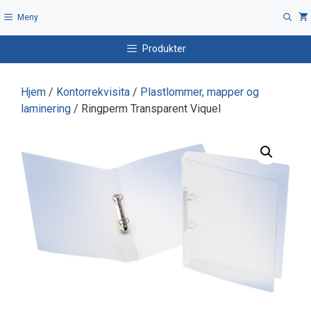
Hopp
Meny
til
innhold
Produkter
Hjem
/
Kontorrekvisita
/
Plastlommer, mapper og
laminering
/ Ringperm Transparent Viquel