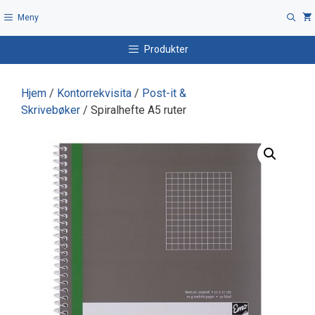
Hopp
Meny
til
innhold
Produkter
Hjem
/
Kontorrekvisita
/
Post-it &
Skrivebøker
/ Spiralhefte A5 ruter