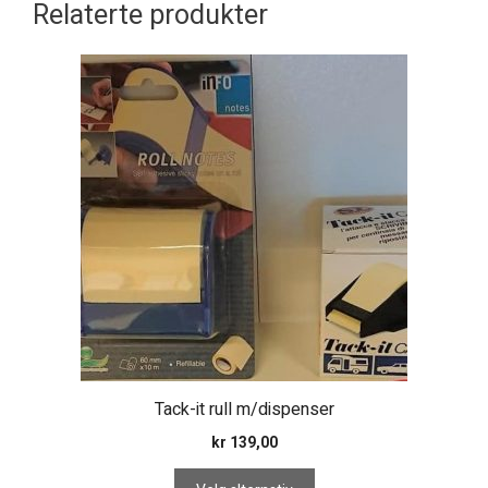
Relaterte produkter
Dette
produktet
har
flere
varianter.
Alternativene
kan
velges
på
produktsiden
Tack-it rull m/dispenser
kr
139,00