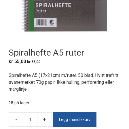
Spiralhefte A5 ruter
kr
55,00
kr
55,00
Spiralhefte A5 (17x21cm) m/ruter. 50 blad. Hvitt trefritt
svanemerket 70g papir. Ikke hulling, perforering eller
marglinje
18 på lager
Legg i handlekurv
-
+
Spiralhefte