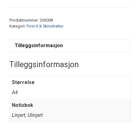
A5
ruter
antall
Produktnummer:
203008
Kategori:
Post-it & Skrivebøker
Tilleggsinformasjon
Tilleggsinformasjon
Størrelse
A4
Notisbok
Linjert, Ulinjert