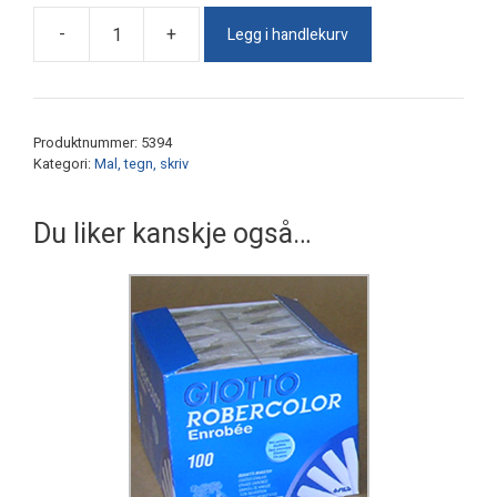
Legg i handlekurv
-
+
Tavlekritt
støvfri
farget
(100)
Produktnummer:
5394
antall
Kategori:
Mal, tegn, skriv
Du liker kanskje også…