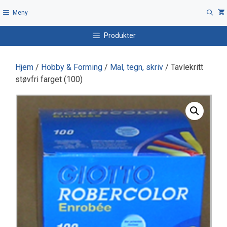
Hopp
Meny
til
innhold
Produkter
Hjem
/
Hobby & Forming
/
Mal, tegn, skriv
/ Tavlekritt
støvfri farget (100)