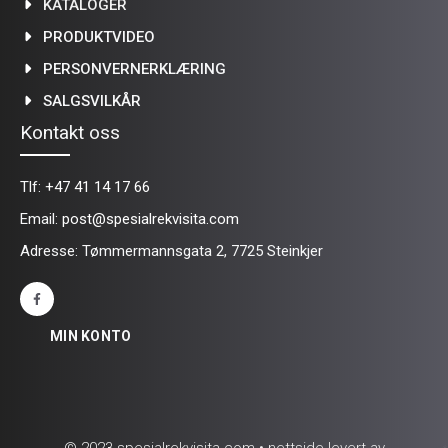
KATALOGER
PRODUKTVIDEO
PERSONVERNERKLÆRING
SALGSVILKÅR
Kontakt oss
Tlf:
+47 41 14 17 66
Email:
post@spesialrekvisita.com
Adresse: Tømmermannsgata 2, 7725 Steinkjer
MIN KONTO
© 2023 spesialrekvisita.com • nettside levert av