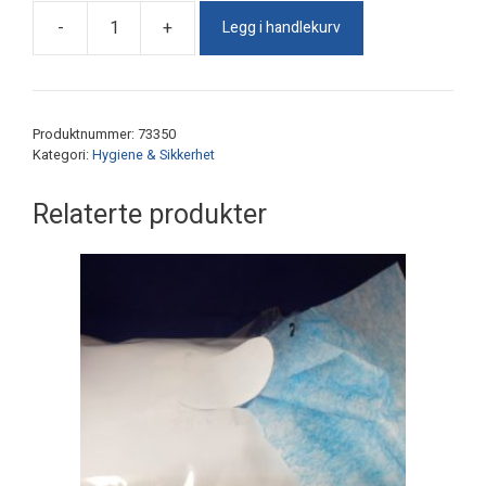
Legg i handlekurv
-
+
Varseltape
antall
Produktnummer:
73350
Kategori:
Hygiene & Sikkerhet
Relaterte produkter