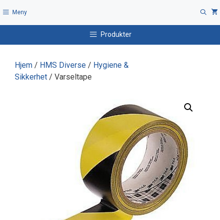
Hopp
Meny
til
innhold
Produkter
Hjem
/
HMS Diverse
/
Hygiene &
Sikkerhet
/ Varseltape